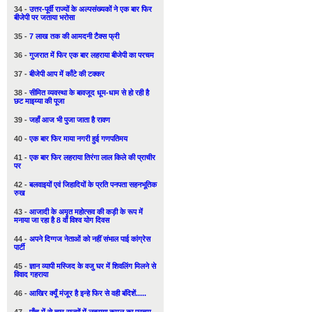
34 -
उत्तर-पूर्वी राज्यों के अल्पसंख्यकों ने एक बार फिर
बीजेपी पर जताया भरोसा
35 -
7 लाख तक की आमदनी टैक्स फ्री
36 -
गुजरात में फिर एक बार लहराया बीजेपी का परचम
37 -
बीजेपी आप में काँटे की टक्कर
38 -
सीमित व्यवस्था के बावजूद धूम-धाम से हो रही है
छट माइय्या की पूजा
39 -
जहाँ आज भी पुजा जाता है रावण
40 -
एक बार फिर माया नगरी हुई गणपतिमय
41 -
एक बार फिर लहराया तिरंगा लाल किले की प्राचीर
पर
42 -
बलवाइयों एवं जिहादियों के प्रति पनपता सहनभूतिक
रुख
43 -
आजादी के अमृत महोत्सव की कड़ी के रूप में
मनाया जा रहा है 8 वाँ विश्व योग दिवस
44 -
अपने दिग्गज नेताओं को नहीं संभाल पाई कांग्रेस
पार्टी
45 -
ज्ञान व्यापी मस्जिद के वजु घर में शिवलिंग मिलने से
विवाद गहराया
46 -
आखिर क्यूँ मंजूर है इन्हे फिर से वही बंदिशें.....