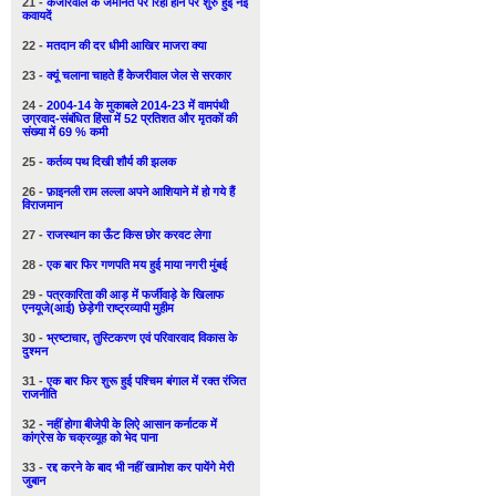
21 -
केजरिवाल के जमानत पर रिहा होने पर शुरु हुई नई
कवायदें
22 -
मतदान की दर धीमी आखिर माजरा क्या
23 -
क्यूं चलाना चाहते हैं केजरीवाल जेल से सरकार
24 -
2004-14 के मुकाबले 2014-23 में वामपंथी
उग्रवाद-संबंधित हिंसा में 52 प्रतिशत और मृतकों की
संख्या में 69 % कमी
25 -
कर्तव्य पथ दिखी शौर्य की झलक
26 -
फ़ाइनली राम लल्ला अपने आशियाने में हो गये हैं
विराजमान
27 -
राजस्थान का ऊँट किस छोर करवट लेगा
28 -
एक बार फिर गणपति मय हुई माया नगरी मुंबई
29 -
पत्रकारिता की आड़ में फर्जीवाड़े के खिलाफ
एनयूजे(आई) छेड़ेगी राष्ट्रव्यापी मुहीम
30 -
भ्रष्टाचार, तुस्टिकरण एवं परिवारवाद विकास के
दुश्मन
31 -
एक बार फिर शुरू हुई पश्चिम बंगाल में रक्त रंजित
राजनीति
32 -
नहीं होगा बीजेपी के लिऐ आसान कर्नाटक में
कांग्रेस के चक्रव्यूह को भेद पाना
33 -
रद्द करने के बाद भी नहीं खामोश कर पायेंगे मेरी
जुबान