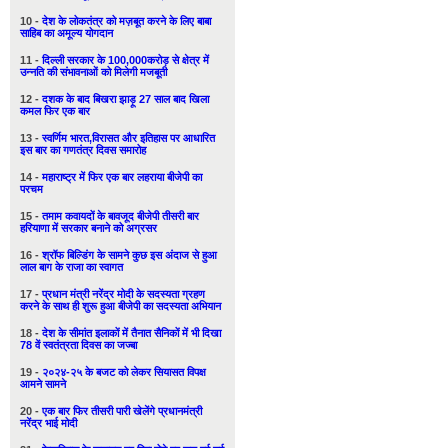
10 -
देश के लोकतंत्र को मज़बूत करने के लिए बाबा
साहिब का अमूल्य योगदान
11 -
दिल्ली सरकार के 100,000करोड़ से क्षेत्र में
उन्नति की संभावनाओं को मिलेगी मजबूती
12 -
दशक के बाद बिखरा झाड़ू 27 साल बाद खिला
कमल फिर एक बार
13 -
स्वर्णिम भारत,विरासत और इतिहास पर आधारित
इस बार का गणतंत्र दिवस समारोह
14 -
महाराष्ट्र में फिर एक बार लहराया बीजेपी का
परचम
15 -
तमाम कवायदों के बावजूद बीजेपी तीसरी बार
हरियाणा में सरकार बनाने को अग्रसर
16 -
श्रॉफ बिल्डिंग के सामने कुछ इस अंदाज से हुआ
लाल बाग के राजा का स्वागत
17 -
प्रधान मंत्री नरेंद्र मोदी के सदस्यता ग्रहण
करने के साथ ही शुरू हुआ बीजेपी का सदस्यता अभियान
18 -
देश के सीमांत इलाकों में तैनात सैनिकों में भी दिखा
78 वें स्वतंत्रता दिवस का जज्बा
19 -
२०२४-२५ के बजट को लेकर सियासत विपक्ष
आमने सामने
20 -
एक बार फिर तीसरी पारी खेलेंगे प्रधानमंत्री
नरेंद्र भाई मोदी