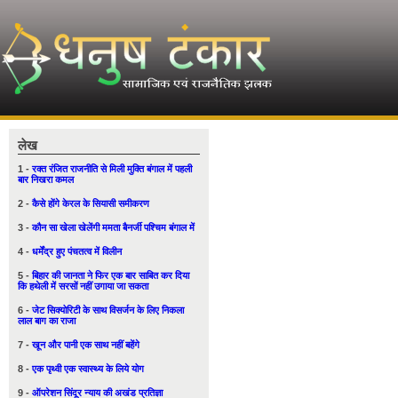
लेख
1 -
रक्त रंजित राजनीति से मिली मुक्ति बंगाल में पहली
बार निखरा कमल
2 -
कैसे होंगे केरल के सियासी समीकरण
3 -
कौन सा खेला खेलेंगी ममता बैनर्जी पश्चिम बंगाल में
4 -
धर्मेंद्र हुए पंचतत्व में विलीन
5 -
बिहार की जानता ने फिर एक बार साबित कर दिया
कि हथेली में सरसों नहीं उगाया जा सकता
6 -
जेट सिक्योरिटी के साथ विसर्जन के लिए निकला
लाल बाग का राजा
7 -
खून और पानी एक साथ नहीं बहेंगे
8 -
एक पृथ्वी एक स्वास्थ्य के लिये योग
9 -
ऑपरेशन सिंदूर न्याय की अखंड प्रतिज्ञा