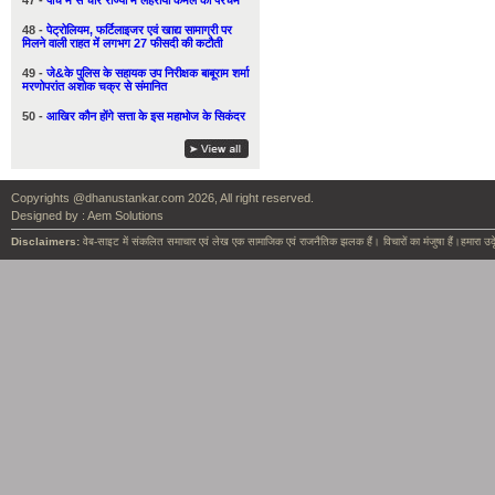
47 -
पाँच में से चार राज्यों में लहराया कमल का परचम
48 -
पेट्रोलियम, फर्टिलाइजर एवं खाद्य सामाग्री पर
मिलने वाली राहत में लगभग 27 फीसदी की कटौती
49 -
जे&के पुलिस के सहायक उप निरीक्षक बाबूराम शर्मा
मरणोपरांत अशोक चक्र से संमानित
50 -
आखिर कौन होंगे सत्ता के इस महाभोज के सिकंदर
Copyrights @dhanustankar.com 2026, All right reserved.
Designed by :
Aem Solutions
Disclaimers:
वेब-साइट में संकलित समाचार एवं लेख एक सामाजिक एवं राजनैतिक झलक हैं। विचारों का मंजुषा हैं।हमारा उदृ