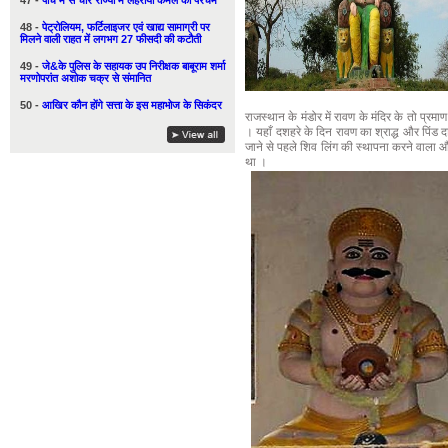
47 -
पाँच में से चार राज्यों में लहराया कमल का परचम
48 -
पेट्रोलियम, फर्टिलाइजर एवं खाद्य सामाग्री पर
मिलने वाली राहत में लगभग 27 फीसदी की कटौती
49 -
जे&के पुलिस के सहायक उप निरीक्षक बाबूराम शर्मा
मरणोपरांत अशोक चक्र से संमानित
50 -
आखिर कौन होंगे सत्ता के इस महाभोज के सिकंदर
राजस्थान के मंडोर में रावण के मंदिर के तो प्रमाण
। यहाँ दशहरे के दिन रावण का श्राद्ध और पिंड द
जाने से पहले शिव लिंग की स्थापना करने वाला
था ।