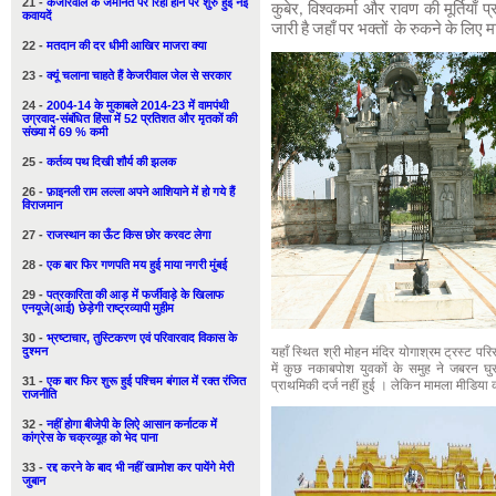
21 -
केजरिवाल के जमानत पर रिहा होने पर शुरु हुई नई
कुबेर, विश्वकर्मा और रावण की मूर्तियाँ 
कवायदें
जारी है जहाँ पर भक्तों के रुकने के लिए 
22 -
मतदान की दर धीमी आखिर माजरा क्या
23 -
क्यूं चलाना चाहते हैं केजरीवाल जेल से सरकार
24 -
2004-14 के मुकाबले 2014-23 में वामपंथी
उग्रवाद-संबंधित हिंसा में 52 प्रतिशत और मृतकों की
संख्या में 69 % कमी
25 -
कर्तव्य पथ दिखी शौर्य की झलक
26 -
फ़ाइनली राम लल्ला अपने आशियाने में हो गये हैं
विराजमान
27 -
राजस्थान का ऊँट किस छोर करवट लेगा
28 -
एक बार फिर गणपति मय हुई माया नगरी मुंबई
29 -
पत्रकारिता की आड़ में फर्जीवाड़े के खिलाफ
एनयूजे(आई) छेड़ेगी राष्ट्रव्यापी मुहीम
30 -
भ्रष्टाचार, तुस्टिकरण एवं परिवारवाद विकास के
दुश्मन
यहाँ स्थित श्री मोहन मंदिर योगाश्रम ट्रस्ट परि
में कुछ नकाबपोश युवकों के समुह ने जबरन 
31 -
एक बार फिर शुरू हुई पश्चिम बंगाल में रक्त रंजित
प्राथमिकी दर्ज नहीं हुई । लेकिन मामला मीडिया की 
राजनीति
32 -
नहीं होगा बीजेपी के लिऐ आसान कर्नाटक में
कांग्रेस के चक्रव्यूह को भेद पाना
33 -
रद्द करने के बाद भी नहीं खामोश कर पायेंगे मेरी
जुबान