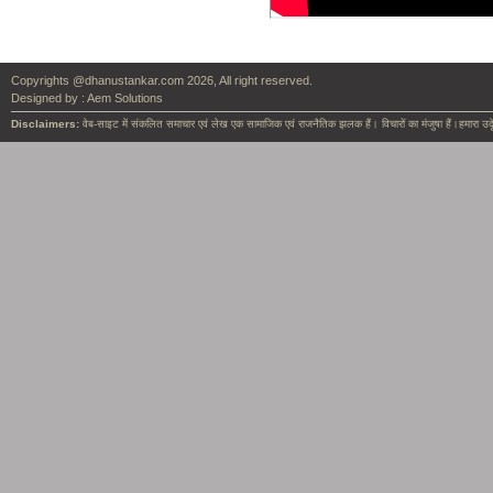
Copyrights @dhanustankar.com 2026, All right reserved.
Designed by :
Aem Solutions
Disclaimers:
वेब-साइट में संकलित समाचार एवं लेख एक सामाजिक एवं राजनैतिक झलक हैं। विचारों का मंजुषा हैं।हमारा उदृ