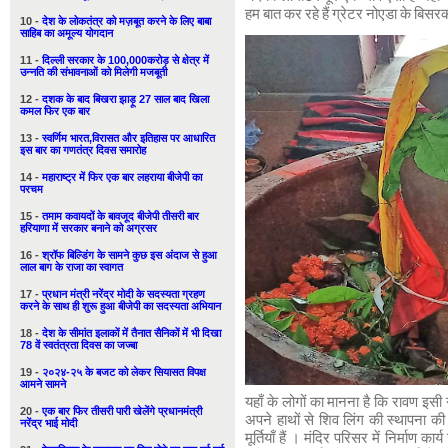
हम बात कर रहे हैं ग्रेटर नोएडा के बिसर
10 -
देश के लोकतंत्र को मज़बूत करने के लिए बाबा
साहिब का अमूल्य योगदान
11 -
दिल्ली सरकार के 100,000करोड़ से क्षेत्र में
उन्नति की संभावनाओं को मिलेगी मजबूती
12 -
दशक के बाद बिखरा झाड़ू 27 साल बाद खिला
कमल फिर एक बार
13 -
स्वर्णिम भारत,विरासत और इतिहास पर आधारित
इस बार का गणतंत्र दिवस समारोह
14 -
महाराष्ट्र में फिर एक बार लहराया बीजेपी का
परचम
15 -
तमाम कवायदों के बावजूद बीजेपी तीसरी बार
हरियाणा में सरकार बनाने को अग्रसर
16 -
श्रॉफ बिल्डिंग के सामने कुछ इस अंदाज से हुआ
लाल बाग के राजा का स्वागत
17 -
प्रधान मंत्री नरेंद्र मोदी के सदस्यता ग्रहण
करने के साथ ही शुरू हुआ बीजेपी का सदस्यता अभियान
18 -
देश के सीमांत इलाकों में तैनात सैनिकों में भी दिखा
78 वें स्वतंत्रता दिवस का जज्बा
19 -
२०२४-२५ के बजट को लेकर सियासत विपक्ष
आमने सामने
यहाँ के लोगों का मानना है कि रावण इसी ग
20 -
एक बार फिर तीसरी पारी खेलेंगे प्रधानमंत्री
अपने हाथों से शिव लिंग की स्थापना की 
नरेंद्र भाई मोदी
मूर्तियाँ हैं । मंदिर परिसर में निर्माण का