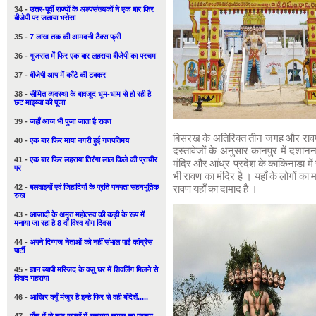
34 -
उत्तर-पूर्वी राज्यों के अल्पसंख्यकों ने एक बार फिर
बीजेपी पर जताया भरोसा
35 -
7 लाख तक की आमदनी टैक्स फ्री
36 -
गुजरात में फिर एक बार लहराया बीजेपी का परचम
37 -
बीजेपी आप में काँटे की टक्कर
38 -
सीमित व्यवस्था के बावजूद धूम-धाम से हो रही है
छट माइय्या की पूजा
39 -
जहाँ आज भी पुजा जाता है रावण
बिसरख के अतिरिक्त तीन जगह और रावण के
40 -
एक बार फिर माया नगरी हुई गणपतिमय
दस्तावेजों के अनुसार कानपुर में दशानन
41 -
एक बार फिर लहराया तिरंगा लाल किले की प्राचीर
मंदिर और आंध्र-प्रदेश के काकिनाडा में 
पर
भी रावण का मंदिर है । यहाँ के लोगों का
42 -
बलवाइयों एवं जिहादियों के प्रति पनपता सहनभूतिक
रावण यहाँ का दामाद है ।
रुख
43 -
आजादी के अमृत महोत्सव की कड़ी के रूप में
मनाया जा रहा है 8 वाँ विश्व योग दिवस
44 -
अपने दिग्गज नेताओं को नहीं संभाल पाई कांग्रेस
पार्टी
45 -
ज्ञान व्यापी मस्जिद के वजु घर में शिवलिंग मिलने से
विवाद गहराया
46 -
आखिर क्यूँ मंजूर है इन्हे फिर से वही बंदिशें.....