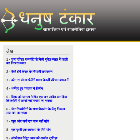
लेख
1 -
रक्त रंजित राजनीति से मिली मुक्ति बंगाल में पहली
बार निखरा कमल
2 -
कैसे होंगे केरल के सियासी समीकरण
3 -
कौन सा खेला खेलेंगी ममता बैनर्जी पश्चिम बंगाल में
4 -
धर्मेंद्र हुए पंचतत्व में विलीन
5 -
बिहार की जानता ने फिर एक बार साबित कर दिया
कि हथेली में सरसों नहीं उगाया जा सकता
6 -
जेट सिक्योरिटी के साथ विसर्जन के लिए निकला
लाल बाग का राजा
7 -
खून और पानी एक साथ नहीं बहेंगे
8 -
एक पृथ्वी एक स्वास्थ्य के लिये योग
9 -
ऑपरेशन सिंदूर न्याय की अखंड प्रतिज्ञा