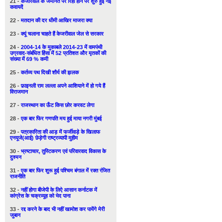
21 -
केजरिवाल के जमानत पर रिहा होने पर शुरु हुई नई
कवायदें
22 -
मतदान की दर धीमी आखिर माजरा क्या
23 -
क्यूं चलाना चाहते हैं केजरीवाल जेल से सरकार
24 -
2004-14 के मुकाबले 2014-23 में वामपंथी
उग्रवाद-संबंधित हिंसा में 52 प्रतिशत और मृतकों की
संख्या में 69 % कमी
25 -
कर्तव्य पथ दिखी शौर्य की झलक
26 -
फ़ाइनली राम लल्ला अपने आशियाने में हो गये हैं
विराजमान
27 -
राजस्थान का ऊँट किस छोर करवट लेगा
28 -
एक बार फिर गणपति मय हुई माया नगरी मुंबई
29 -
पत्रकारिता की आड़ में फर्जीवाड़े के खिलाफ
एनयूजे(आई) छेड़ेगी राष्ट्रव्यापी मुहीम
30 -
भ्रष्टाचार, तुस्टिकरण एवं परिवारवाद विकास के
दुश्मन
31 -
एक बार फिर शुरू हुई पश्चिम बंगाल में रक्त रंजित
राजनीति
32 -
नहीं होगा बीजेपी के लिऐ आसान कर्नाटक में
कांग्रेस के चक्रव्यूह को भेद पाना
33 -
रद्द करने के बाद भी नहीं खामोश कर पायेंगे मेरी
जुबान