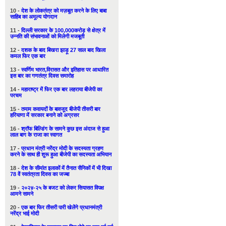
10 -
देश के लोकतंत्र को मज़बूत करने के लिए बाबा
साहिब का अमूल्य योगदान
11 -
दिल्ली सरकार के 100,000करोड़ से क्षेत्र में
उन्नति की संभावनाओं को मिलेगी मजबूती
12 -
दशक के बाद बिखरा झाड़ू 27 साल बाद खिला
कमल फिर एक बार
13 -
स्वर्णिम भारत,विरासत और इतिहास पर आधारित
इस बार का गणतंत्र दिवस समारोह
14 -
महाराष्ट्र में फिर एक बार लहराया बीजेपी का
परचम
15 -
तमाम कवायदों के बावजूद बीजेपी तीसरी बार
हरियाणा में सरकार बनाने को अग्रसर
16 -
श्रॉफ बिल्डिंग के सामने कुछ इस अंदाज से हुआ
लाल बाग के राजा का स्वागत
17 -
प्रधान मंत्री नरेंद्र मोदी के सदस्यता ग्रहण
करने के साथ ही शुरू हुआ बीजेपी का सदस्यता अभियान
18 -
देश के सीमांत इलाकों में तैनात सैनिकों में भी दिखा
78 वें स्वतंत्रता दिवस का जज्बा
19 -
२०२४-२५ के बजट को लेकर सियासत विपक्ष
आमने सामने
20 -
एक बार फिर तीसरी पारी खेलेंगे प्रधानमंत्री
नरेंद्र भाई मोदी