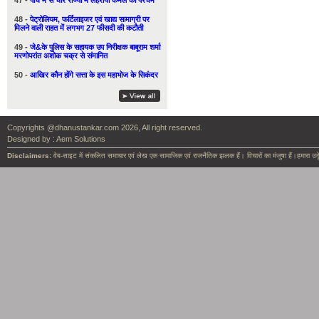
47 -
पाँच में से चार राज्यों में लहराया कमल का परचम
48 -
पेट्रोलियम, फर्टिलाइजर एवं खाद्य सामाग्री पर
मिलने वाली राहत में लगभग 27 फीसदी की कटौती
49 -
जे&के पुलिस के सहायक उप निरीक्षक बाबूराम शर्मा
मरणोपरांत अशोक चक्र से संमानित
50 -
आखिर कौन होंगे सत्ता के इस महाभोज के सिकंदर
Copyrights @dhanustankar.com 2026, All right reserved.
Designed by :
Aem Solutions
Disclaimers:
वेब-साइट में संकलित समाचार एवं लेख एक सामाजिक एवं राजनैतिक झलक हैं। विचारों का मंजुषा हैं।हमारा उदृ