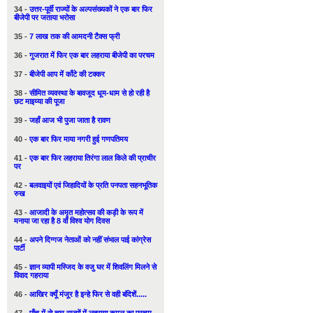
34 -
उत्तर-पूर्वी राज्यों के अल्पसंख्यकों ने एक बार फिर
बीजेपी पर जताया भरोसा
35 -
7 लाख तक की आमदनी टैक्स फ्री
36 -
गुजरात में फिर एक बार लहराया बीजेपी का परचम
37 -
बीजेपी आप में काँटे की टक्कर
38 -
सीमित व्यवस्था के बावजूद धूम-धाम से हो रही है
छट माइय्या की पूजा
39 -
जहाँ आज भी पुजा जाता है रावण
40 -
एक बार फिर माया नगरी हुई गणपतिमय
41 -
एक बार फिर लहराया तिरंगा लाल किले की प्राचीर
पर
42 -
बलवाइयों एवं जिहादियों के प्रति पनपता सहनभूतिक
रुख
43 -
आजादी के अमृत महोत्सव की कड़ी के रूप में
मनाया जा रहा है 8 वाँ विश्व योग दिवस
44 -
अपने दिग्गज नेताओं को नहीं संभाल पाई कांग्रेस
पार्टी
45 -
ज्ञान व्यापी मस्जिद के वजु घर में शिवलिंग मिलने से
विवाद गहराया
46 -
आखिर क्यूँ मंजूर है इन्हे फिर से वही बंदिशें.....