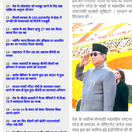
इस बार गणतंत्र दिवस का थीम था स्वर्
10 -
देश के लोकतंत्र को मज़बूत करने के लिए बाबा
प्रदर्शन परेड के साक्षी थे महामहिम राष्
साहिब का अमूल्य योगदान
राष्ट्रपति प्रबोवो सुबिएंटो । प्रधान मं
शिरकत की ।
11 -
दिल्ली सरकार के 100,000करोड़ से क्षेत्र में
उन्नति की संभावनाओं को मिलेगी मजबूती
12 -
दशक के बाद बिखरा झाड़ू 27 साल बाद खिला
कमल फिर एक बार
13 -
स्वर्णिम भारत,विरासत और इतिहास पर आधारित
इस बार का गणतंत्र दिवस समारोह
14 -
महाराष्ट्र में फिर एक बार लहराया बीजेपी का
परचम
15 -
तमाम कवायदों के बावजूद बीजेपी तीसरी बार
हरियाणा में सरकार बनाने को अग्रसर
16 -
श्रॉफ बिल्डिंग के सामने कुछ इस अंदाज से हुआ
लाल बाग के राजा का स्वागत
17 -
प्रधान मंत्री नरेंद्र मोदी के सदस्यता ग्रहण
करने के साथ ही शुरू हुआ बीजेपी का सदस्यता अभियान
18 -
देश के सीमांत इलाकों में तैनात सैनिकों में भी दिखा
78 वें स्वतंत्रता दिवस का जज्बा
19 -
२०२४-२५ के बजट को लेकर सियासत विपक्ष
आमने सामने
देश के सर्वोच्च सेनापति महामहिम राष्ट्
20 -
एक बार फिर तीसरी पारी खेलेंगे प्रधानमंत्री
नरेंद्र भाई मोदी
परेड के कमांडर थे लेफ्टिनेंट जर्नल भावन
साथ इस बार शामिल हुई इंडोनेशिया की सैन्