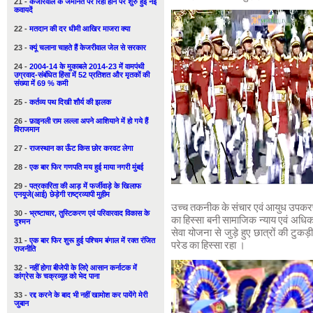
21 -
केजरिवाल के जमानत पर रिहा होने पर शुरु हुई नई
कवायदें
22 -
मतदान की दर धीमी आखिर माजरा क्या
23 -
क्यूं चलाना चाहते हैं केजरीवाल जेल से सरकार
24 -
2004-14 के मुकाबले 2014-23 में वामपंथी
उग्रवाद-संबंधित हिंसा में 52 प्रतिशत और मृतकों की
संख्या में 69 % कमी
25 -
कर्तव्य पथ दिखी शौर्य की झलक
26 -
फ़ाइनली राम लल्ला अपने आशियाने में हो गये हैं
विराजमान
27 -
राजस्थान का ऊँट किस छोर करवट लेगा
28 -
एक बार फिर गणपति मय हुई माया नगरी मुंबई
29 -
पत्रकारिता की आड़ में फर्जीवाड़े के खिलाफ
एनयूजे(आई) छेड़ेगी राष्ट्रव्यापी मुहीम
उच्च तकनीक के संचार एवं आयुध उपकरणों के
30 -
भ्रष्टाचार, तुस्टिकरण एवं परिवारवाद विकास के
का हिस्सा बनी सामाजिक न्याय एवं अधिक
दुश्मन
सेवा योजना से जुड़े हुए छात्रों की टुकड
31 -
एक बार फिर शुरू हुई पश्चिम बंगाल में रक्त रंजित
परेड का हिस्सा रहा ।
राजनीति
32 -
नहीं होगा बीजेपी के लिऐ आसान कर्नाटक में
कांग्रेस के चक्रव्यूह को भेद पाना
33 -
रद्द करने के बाद भी नहीं खामोश कर पायेंगे मेरी
जुबान