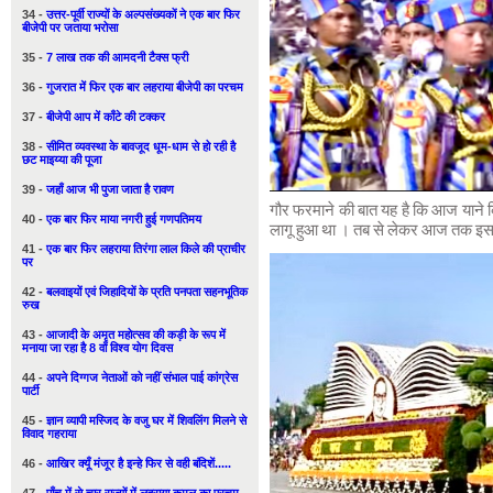
34 -
उत्तर-पूर्वी राज्यों के अल्पसंख्यकों ने एक बार फिर
बीजेपी पर जताया भरोसा
35 -
7 लाख तक की आमदनी टैक्स फ्री
36 -
गुजरात में फिर एक बार लहराया बीजेपी का परचम
37 -
बीजेपी आप में काँटे की टक्कर
38 -
सीमित व्यवस्था के बावजूद धूम-धाम से हो रही है
छट माइय्या की पूजा
39 -
जहाँ आज भी पुजा जाता है रावण
गौर फरमाने की बात यह है कि आज याने
40 -
एक बार फिर माया नगरी हुई गणपतिमय
लागू हुआ था । तब से लेकर आज तक इस दि
41 -
एक बार फिर लहराया तिरंगा लाल किले की प्राचीर
पर
42 -
बलवाइयों एवं जिहादियों के प्रति पनपता सहनभूतिक
रुख
43 -
आजादी के अमृत महोत्सव की कड़ी के रूप में
मनाया जा रहा है 8 वाँ विश्व योग दिवस
44 -
अपने दिग्गज नेताओं को नहीं संभाल पाई कांग्रेस
पार्टी
45 -
ज्ञान व्यापी मस्जिद के वजु घर में शिवलिंग मिलने से
विवाद गहराया
46 -
आखिर क्यूँ मंजूर है इन्हे फिर से वही बंदिशें.....