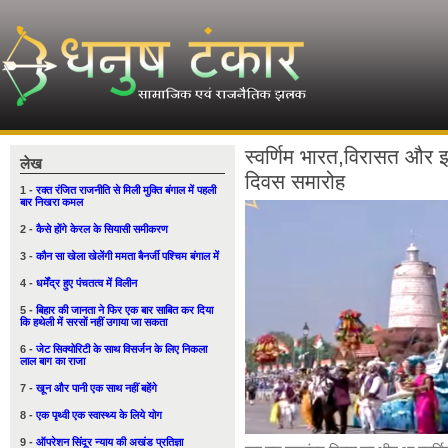
स्वर्णिम भारत,विरासत और
लेख
दिवस समारोह
1 -
रक्त रंजित राजनीति से मिली मुक्ति बंगाल में पहली
बार निखरा कमल
2 -
कैसे होंगे केरल के सियासी समीकरण
3 -
कौन सा खेला खेलेंगी ममता बैनर्जी पश्चिम बंगाल में
4 -
धर्मेंद्र हुए पंचतत्व में विलीन
5 -
बिहार की जानता ने फिर एक बार साबित कर दिया
कि हथेली में सरसों नहीं उगाया जा सकता
6 -
जेट सिक्योरिटी के साथ विसर्जन के लिए निकला
लाल बाग का राजा
7 -
खून और पानी एक साथ नहीं बहेंगे
8 -
एक पृथ्वी एक स्वास्थ्य के लिये योग
9 -
ऑपरेशन सिंदूर न्याय की अखंड प्रतिज्ञा