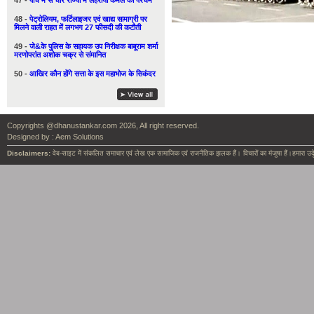
47 -
पाँच में से चार राज्यों में लहराया कमल का परचम
48 -
पेट्रोलियम, फर्टिलाइजर एवं खाद्य सामाग्री पर
मिलने वाली राहत में लगभग 27 फीसदी की कटौती
49 -
जे&के पुलिस के सहायक उप निरीक्षक बाबूराम शर्मा
मरणोपरांत अशोक चक्र से संमानित
50 -
आखिर कौन होंगे सत्ता के इस महाभोज के सिकंदर
Copyrights @dhanustankar.com 2026, All right reserved.
Designed by :
Aem Solutions
Disclaimers:
वेब-साइट में संकलित समाचार एवं लेख एक सामाजिक एवं राजनैतिक झलक हैं। विचारों का मंजुषा हैं।हमारा उदृ