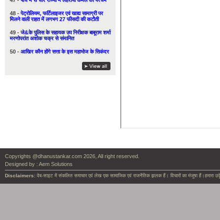
47 -
पाँच में से चार राज्यों में लहराया कमल का परचम
48 -
पेट्रोलियम, फर्टिलाइजर एवं खाद्य सामाग्री पर
मिलने वाली राहत में लगभग 27 फीसदी की कटौती
49 -
जे&के पुलिस के सहायक उप निरीक्षक बाबूराम शर्मा
मरणोपरांत अशोक चक्र से संमानित
50 -
आखिर कौन होंगे सत्ता के इस महाभोज के सिकंदर
Copyrights @dhanustankar.com 2026, All right reserved.
Designed by :
Aem Solutions
Disclaimers:
वेब-साइट में संकलित समाचार एवं लेख एक सामाजिक एवं राजनैतिक झलक हैं। विचारों का मंजुषा हैं।हमारा उदृ