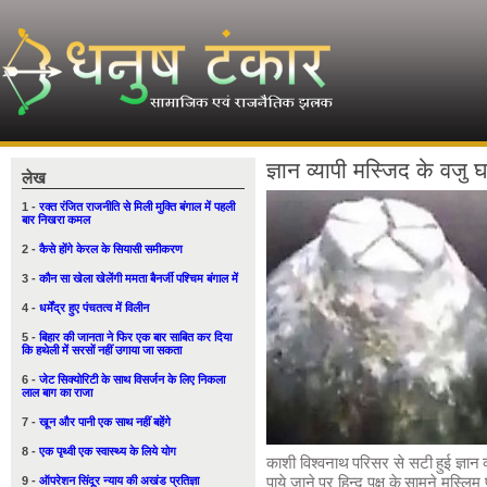
ज्ञान व्यापी मस्जिद के वजु 
लेख
1 -
रक्त रंजित राजनीति से मिली मुक्ति बंगाल में पहली
बार निखरा कमल
2 -
कैसे होंगे केरल के सियासी समीकरण
3 -
कौन सा खेला खेलेंगी ममता बैनर्जी पश्चिम बंगाल में
4 -
धर्मेंद्र हुए पंचतत्व में विलीन
5 -
बिहार की जानता ने फिर एक बार साबित कर दिया
कि हथेली में सरसों नहीं उगाया जा सकता
6 -
जेट सिक्योरिटी के साथ विसर्जन के लिए निकला
लाल बाग का राजा
7 -
खून और पानी एक साथ नहीं बहेंगे
8 -
एक पृथ्वी एक स्वास्थ्य के लिये योग
काशी विश्वनाथ परिसर से सटी हुई ज्ञान व्
9 -
ऑपरेशन सिंदूर न्याय की अखंड प्रतिज्ञा
पाये जाने पर हिन्दू पक्ष के सामने मुस्लिम