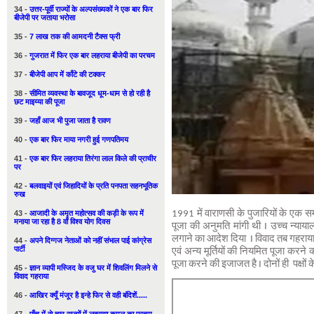
34 -
उत्तर-पूर्वी राज्यों के अल्पसंख्यकों ने एक बार फिर
बीजेपी पर जताया भरोसा
35 -
7 लाख तक की आमदनी टैक्स फ्री
36 -
गुजरात में फिर एक बार लहराया बीजेपी का परचम
37 -
बीजेपी आप में काँटे की टक्कर
38 -
सीमित व्यवस्था के बावजूद धूम-धाम से हो रही है
छट माइय्या की पूजा
39 -
जहाँ आज भी पुजा जाता है रावण
40 -
एक बार फिर माया नगरी हुई गणपतिमय
41 -
एक बार फिर लहराया तिरंगा लाल किले की प्राचीर
पर
42 -
बलवाइयों एवं जिहादियों के प्रति पनपता सहनभूतिक
रुख
43 -
आजादी के अमृत महोत्सव की कड़ी के रूप में
1991 में वाराणसी के पुजारियों के एक सम
मनाया जा रहा है 8 वाँ विश्व योग दिवस
पूजा की अनुमति मांगी थी I उच्च न्याया
लगाने का आदेश दिया I विवाद तब गहराया 
44 -
अपने दिग्गज नेताओं को नहीं संभाल पाई कांग्रेस
पार्टी
एवं अन्य मूर्तियों की नियमित पूजा करन
पूजा करने की इजाजत है I दोनों ही पक्षों के
45 -
ज्ञान व्यापी मस्जिद के वजु घर में शिवलिंग मिलने से
विवाद गहराया
46 -
आखिर क्यूँ मंजूर है इन्हे फिर से वही बंदिशें.....