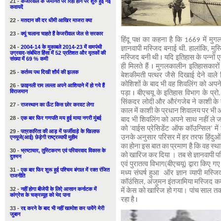
21 -
केजरिवाल के जमानत पर रिहा होने पर शुरु हुई नई
कवायदें
22 -
मतदान की दर धीमी आखिर माजरा क्या
23 -
क्यूं चलाना चाहते हैं केजरीवाल जेल से सरकार
हिंदू पक्ष का कहना है कि 1669 में म
24 -
2004-14 के मुकाबले 2014-23 में वामपंथी
ज्ञानवापी मस्जिद बनाई थी. हालांकि, मुस
उग्रवाद-संबंधित हिंसा में 52 प्रतिशत और मृतकों की
मस्जिद बनी थी I यदि इतिहास के पन्नों 
संख्या में 69 % कमी
ही मिलते हैं I मुगलकालीन इतिहासकारो
25 -
कर्तव्य पथ दिखी शौर्य की झलक
बेशकीमती पत्थर जैसे दिखाई देने वाले
कोशिशों के बाद भी वह शिवलिंग को अपने
26 -
फ़ाइनली राम लल्ला अपने आशियाने में हो गये हैं
विराजमान
पड़ा I बीएचयू के इतिहास विभाग के प्रो.
सिंकदर लोदी और औरंगजेब ने काशी के 
27 -
राजस्थान का ऊँट किस छोर करवट लेगा
काल में काशी के प्रधान शिवालय पर भ
28 -
एक बार फिर गणपति मय हुई माया नगरी मुंबई
बाद भी शिवलिंग को अपने साथ नहीं ले 
को ‘वाईस प्रेसिडेंट ऑफ कॉउन्सिल’ में 
29 -
पत्रकारिता की आड़ में फर्जीवाड़े के खिलाफ
एनयूजे(आई) छेड़ेगी राष्ट्रव्यापी मुहीम
उनके अनुसार परिसर में हर तरफ हिंदुओं के 
का होना इस बात का प्रमाण है कि वह स्था
30 -
भ्रष्टाचार, तुस्टिकरण एवं परिवारवाद विकास के
को खारिज कर दिया । तब से ज्ञानवापी परि
दुश्मन
एवं पुरातत्व विभाग(बीएचयू) द्वारा किए ग
31 -
एक बार फिर शुरू हुई पश्चिम बंगाल में रक्त रंजित
मध्य संघर्ष हुआ ऑर ज्ञान व्यापी मस्
राजनीति
कॉउंसिल, अंजुमन इंतजामिया मस्जिद कमे
32 -
नहीं होगा बीजेपी के लिऐ आसान कर्नाटक में
में केस को खारिज हो गया। पांच साल तक
कांग्रेस के चक्रव्यूह को भेद पाना
रहा है I
33 -
रद्द करने के बाद भी नहीं खामोश कर पायेंगे मेरी
जुबान