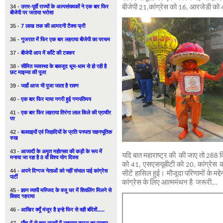
34 -
उत्तर-पूर्वी राज्यों के अल्पसंख्यकों ने एक बार फिर
बीजेपी 21,कांग्रेस को 16, आरजेडी को
बीजेपी पर जताया भरोसा
35 -
7 लाख तक की आमदनी टैक्स फ्री
36 -
गुजरात में फिर एक बार लहराया बीजेपी का परचम
37 -
बीजेपी आप में काँटे की टक्कर
38 -
सीमित व्यवस्था के बावजूद धूम-धाम से हो रही है
छट माइय्या की पूजा
39 -
जहाँ आज भी पुजा जाता है रावण
40 -
एक बार फिर माया नगरी हुई गणपतिमय
41 -
एक बार फिर लहराया तिरंगा लाल किले की प्राचीर
पर
42 -
बलवाइयों एवं जिहादियों के प्रति पनपता सहनभूतिक
रुख
43 -
आजादी के अमृत महोत्सव की कड़ी के रूप में
यदि बात महाराष्ट्र की की जाए तो 288 
मनाया जा रहा है 8 वाँ विश्व योग दिवस
को 41, एसएसयूबीटी को 20, कांग्रेस 
44 -
अपने दिग्गज नेताओं को नहीं संभाल पाई कांग्रेस
सीटें हासिल हुई। मौजूदा परिणामों के मद्
पार्टी
कांग्रेस के लिए आत्ममंथन है जरूरी...
45 -
ज्ञान व्यापी मस्जिद के वजु घर में शिवलिंग मिलने से
विवाद गहराया
46 -
आखिर क्यूँ मंजूर है इन्हे फिर से वही बंदिशें.....