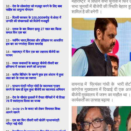
महाराष्ट्र में विधान सभा चुनावों में
10 -
देश के लोकतंत्र को मज़बूत करने के लिए बाबा
सभा चुनावों में बीजेपी की स्थिति बेहत
साहिब का अमूल्य योगदान
शामिल है की बनेगी ।
11 -
दिल्ली सरकार के 100,000करोड़ से क्षेत्र में
उन्नति की संभावनाओं को मिलेगी मजबूती
12 -
दशक के बाद बिखरा झाड़ू 27 साल बाद खिला
कमल फिर एक बार
13 -
स्वर्णिम भारत,विरासत और इतिहास पर आधारित
इस बार का गणतंत्र दिवस समारोह
14 -
महाराष्ट्र में फिर एक बार लहराया बीजेपी का
परचम
15 -
तमाम कवायदों के बावजूद बीजेपी तीसरी बार
हरियाणा में सरकार बनाने को अग्रसर
16 -
श्रॉफ बिल्डिंग के सामने कुछ इस अंदाज से हुआ
लाल बाग के राजा का स्वागत
वायनाड में प्रियंका गांधी के भारी वो
17 -
प्रधान मंत्री नरेंद्र मोदी के सदस्यता ग्रहण
करने के साथ ही शुरू हुआ बीजेपी का सदस्यता अभियान
कांग्रेस मुख्यालय में दिखाई दी एक अ
बीजेपी मुख्यालय में जश्न का माहौल था । स
18 -
देश के सीमांत इलाकों में तैनात सैनिकों में भी दिखा
कार्यकर्तों का उत्साह बढ़ाया ।
78 वें स्वतंत्रता दिवस का जज्बा
19 -
२०२४-२५ के बजट को लेकर सियासत विपक्ष
आमने सामने
20 -
एक बार फिर तीसरी पारी खेलेंगे प्रधानमंत्री
नरेंद्र भाई मोदी