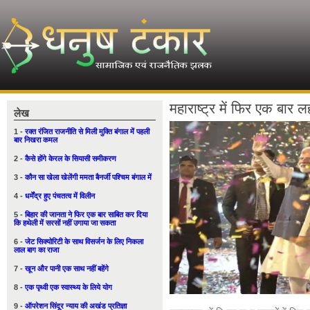
महाराष्ट्र में फिर एक बार
लेख
1 -
रक्त रंजित राजनीति से मिली मुक्ति बंगाल में पहली
बार निखरा कमल
2 -
कैसे होंगे केरल के सियासी समीकरण
3 -
कौन सा खेला खेलेंगी ममता बैनर्जी पश्चिम बंगाल में
4 -
धर्मेंद्र हुए पंचतत्व में विलीन
5 -
बिहार की जानता ने फिर एक बार साबित कर दिया
कि हथेली में सरसों नहीं उगाया जा सकता
6 -
जेट सिक्योरिटी के साथ विसर्जन के लिए निकला
लाल बाग का राजा
7 -
खून और पानी एक साथ नहीं बहेंगे
8 -
एक पृथ्वी एक स्वास्थ्य के लिये योग
9 -
ऑपरेशन सिंदूर न्याय की अखंड प्रतिज्ञा