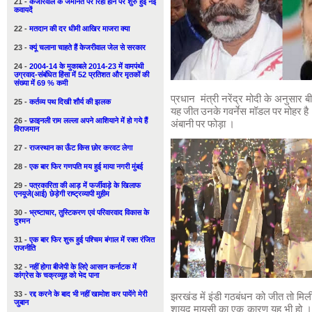
21 -
केजरिवाल के जमानत पर रिहा होने पर शुरु हुई नई
कवायदें
22 -
मतदान की दर धीमी आखिर माजरा क्या
23 -
क्यूं चलाना चाहते हैं केजरीवाल जेल से सरकार
24 -
2004-14 के मुकाबले 2014-23 में वामपंथी
उग्रवाद-संबंधित हिंसा में 52 प्रतिशत और मृतकों की
संख्या में 69 % कमी
प्रधान मंत्री नरेंद्र मोदी के अनुसार ब
25 -
कर्तव्य पथ दिखी शौर्य की झलक
यह जीत उनके गवर्नेस मॉडल पर मोहर है। 
26 -
फ़ाइनली राम लल्ला अपने आशियाने में हो गये हैं
अंबानी पर फोड़ा ।
विराजमान
27 -
राजस्थान का ऊँट किस छोर करवट लेगा
28 -
एक बार फिर गणपति मय हुई माया नगरी मुंबई
29 -
पत्रकारिता की आड़ में फर्जीवाड़े के खिलाफ
एनयूजे(आई) छेड़ेगी राष्ट्रव्यापी मुहीम
30 -
भ्रष्टाचार, तुस्टिकरण एवं परिवारवाद विकास के
दुश्मन
31 -
एक बार फिर शुरू हुई पश्चिम बंगाल में रक्त रंजित
राजनीति
32 -
नहीं होगा बीजेपी के लिऐ आसान कर्नाटक में
कांग्रेस के चक्रव्यूह को भेद पाना
33 -
रद्द करने के बाद भी नहीं खामोश कर पायेंगे मेरी
झरखंड में इंडी गठबंधन को जीत तो मिली 
जुबान
शायद मायूसी का एक कारण यह भी हो । 