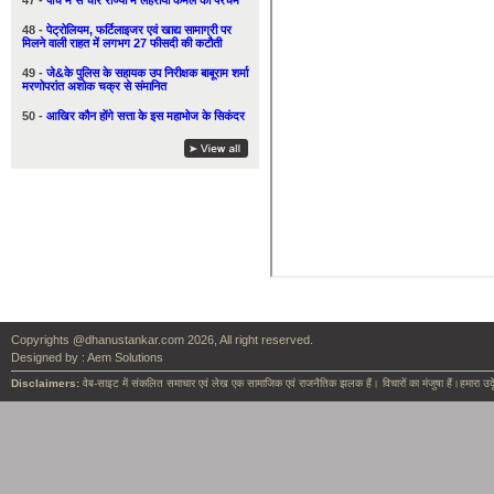
47 -
पाँच में से चार राज्यों में लहराया कमल का परचम
48 -
पेट्रोलियम, फर्टिलाइजर एवं खाद्य सामाग्री पर
मिलने वाली राहत में लगभग 27 फीसदी की कटौती
49 -
जे&के पुलिस के सहायक उप निरीक्षक बाबूराम शर्मा
मरणोपरांत अशोक चक्र से संमानित
50 -
आखिर कौन होंगे सत्ता के इस महाभोज के सिकंदर
Copyrights @dhanustankar.com 2026, All right reserved.
Designed by :
Aem Solutions
Disclaimers:
वेब-साइट में संकलित समाचार एवं लेख एक सामाजिक एवं राजनैतिक झलक हैं। विचारों का मंजुषा हैं।हमारा उदृ