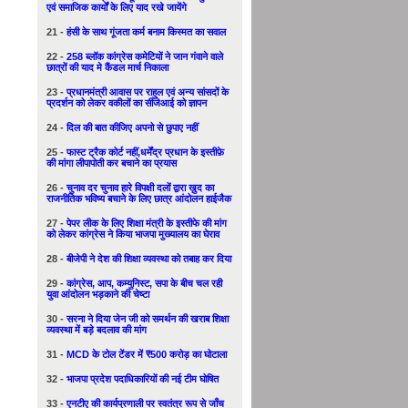
एवं समाजिक कार्यों के लिए याद रखे जायेंगे
21 -
हंसी के साथ गूंजता कर्म बनाम किस्मत का सवाल
22 -
258 ब्लॉक कांग्रेस कमेटियों ने जान गंवाने वाले
छात्रों की याद मे कैंडल मार्च निकाला
23 -
प्रधानमंत्री आवास पर राहुल एवं अन्य सांसदों के
प्रदर्शन को लेकर वकीलों का सीजेआई को ज्ञापन
24 -
दिल की बात कीजिए अपनो से छुपाए नहीं
25 -
फास्ट ट्रैक कोर्ट नहीं,धर्मेंद्र प्रधान के इस्तीफ़े
की मांगा लीपापोती कर बचाने का प्रयास
26 -
चुनाव दर चुनाव हारे विपक्षी दलों द्वारा ख़ुद का
राजनीतिक भविष्य बचाने के लिए छात्र आंदोलन हाईजैक
27 -
पेपर लीक के लिए शिक्षा मंत्री के इस्तीफे की मांग
को लेकर कांग्रेस ने किया भाजपा मुख्यालय का घेराव
28 -
बीजेपी ने देश की शिक्षा व्यवस्था को तबाह कर दिया
29 -
कांग्रेस, आप, कम्युनिस्ट, सपा के बीच चल रही
युवा आंदोलन भड़काने की चेष्टा
30 -
सरना ने दिया जेन जी को समर्थन की खराब शिक्षा
व्यवस्था में बड़े बदलाव की मांग
31 -
MCD के टोल टेंडर में ₹500 करोड़ का घोटाला
32 -
भाजपा प्रदेश पदाधिकारियों की नई टीम घोषित
33 -
एनटीए की कार्यप्रणाली पर स्वतंत्र रूप से जाँच