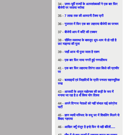
34 -
उत्तर-पूर्वी राज्यों के अल्पसंख्यकों ने एक बार फिर
बीजेपी पर जताया भरोसा
35 -
7 लाख तक की आमदनी टैक्स फ्री
36 -
गुजरात में फिर एक बार लहराया बीजेपी का परचम
37 -
बीजेपी आप में काँटे की टक्कर
38 -
सीमित व्यवस्था के बावजूद धूम-धाम से हो रही है
छट माइय्या की पूजा
39 -
जहाँ आज भी पुजा जाता है रावण
40 -
एक बार फिर माया नगरी हुई गणपतिमय
41 -
एक बार फिर लहराया तिरंगा लाल किले की प्राचीर
पर
42 -
बलवाइयों एवं जिहादियों के प्रति पनपता सहनभूतिक
रुख
43 -
आजादी के अमृत महोत्सव की कड़ी के रूप में
मनाया जा रहा है 8 वाँ विश्व योग दिवस
44 -
अपने दिग्गज नेताओं को नहीं संभाल पाई कांग्रेस
पार्टी
45 -
ज्ञान व्यापी मस्जिद के वजु घर में शिवलिंग मिलने से
विवाद गहराया
46 -
आखिर क्यूँ मंजूर है इन्हे फिर से वही बंदिशें.....