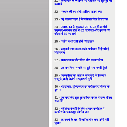
21 -
केजरिवाल के जमानत पर रिहा होने पर शुरु हुई नई
कवायदें
22 -
मतदान की दर धीमी आखिर माजरा क्या
23 -
क्यूं चलाना चाहते हैं केजरीवाल जेल से सरकार
24 -
2004-14 के मुकाबले 2014-23 में वामपंथी
उग्रवाद-संबंधित हिंसा में 52 प्रतिशत और मृतकों की
संख्या में 69 % कमी
25 -
कर्तव्य पथ दिखी शौर्य की झलक
26 -
फ़ाइनली राम लल्ला अपने आशियाने में हो गये हैं
विराजमान
27 -
राजस्थान का ऊँट किस छोर करवट लेगा
28 -
एक बार फिर गणपति मय हुई माया नगरी मुंबई
29 -
पत्रकारिता की आड़ में फर्जीवाड़े के खिलाफ
एनयूजे(आई) छेड़ेगी राष्ट्रव्यापी मुहीम
30 -
भ्रष्टाचार, तुस्टिकरण एवं परिवारवाद विकास के
दुश्मन
31 -
एक बार फिर शुरू हुई पश्चिम बंगाल में रक्त रंजित
राजनीति
32 -
नहीं होगा बीजेपी के लिऐ आसान कर्नाटक में
कांग्रेस के चक्रव्यूह को भेद पाना
33 -
रद्द करने के बाद भी नहीं खामोश कर पायेंगे मेरी
जुबान