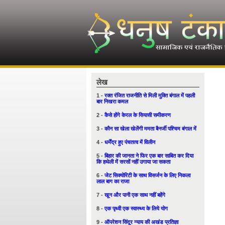
लेख
1 -
रक्त रंजित राजनीति से मिली मुक्ति बंगाल में पहली
बार निखरा कमल
2 -
कैसे होंगे केरल के सियासी समीकरण
3 -
कौन सा खेला खेलेंगी ममता बैनर्जी पश्चिम बंगाल में
4 -
धर्मेंद्र हुए पंचतत्व में विलीन
5 -
बिहार की जानता ने फिर एक बार साबित कर दिया
कि हथेली में सरसों नहीं उगाया जा सकता
6 -
जेट सिक्योरिटी के साथ विसर्जन के लिए निकला
लाल बाग का राजा
7 -
खून और पानी एक साथ नहीं बहेंगे
8 -
एक पृथ्वी एक स्वास्थ्य के लिये योग
9 -
ऑपरेशन सिंदूर न्याय की अखंड प्रतिज्ञा