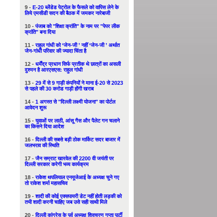
9 -
E-20 ब्लेंडेड पेट्रोल के फैसले को वापिस लेने के
लिये एमसीडी सदन की बैठक में जमकर नारेबाजी
10 -
पंजाब को "शिक्षा क्रांति" के नाम पर "पेपर लीक
क्रांति" बना दिया
11 -
राहुल गांधी को ‘जेन-जी ’ नहीं ‘जेन-जी ’ अर्थात
जेन-गांधी परिवार की ज्यादा चिंता है
12 -
धर्मेंद्र प्रधान सिर्फ प्रतीक थे छात्रों का असली
दुश्मन है आरएसएस: राहुल गांधी
13 -
29 में से 9 गाड़ी कंपनियों ने माना ई-20 से 2023
से पहले की 30 करोड गाड़ी होंगी खराब
14 -
1 अगस्त से "दिल्ली लक्ष्मी योजना" का पोर्टल
आवेदन शुरू
15 -
युवाओं पर लाठी, आंसू गैस और पैलेट गन चलाने
का किसने दिया आदेश
16 -
दिल्ली की सबसे बड़ी ठोक मार्किट सदर बाजार में
जलभराव की स्थिति
17 -
जैन सम्राट खारवेल की 2200 वी जयंती पर
दिल्ली सरकार करेगी भव्य कार्यक्रम
18 -
राकेश थपलियाल एनयूजेआई के अध्यक्ष चुने गए
तो राकेश शर्मा महासचिव
19 -
शादी की कोई एक्सपायरी डेट नहीं होती लड़की को
तभी शादी करनी चाहिए जब उसे सही साथी मिले
20 -
दिल्ली कांग्रेस के पूर्व अध्यक्ष शिवचरण गुप्ता पार्टी