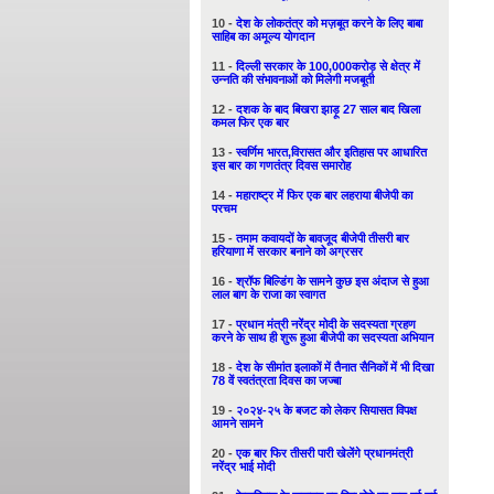
10 -
देश के लोकतंत्र को मज़बूत करने के लिए बाबा
साहिब का अमूल्य योगदान
11 -
दिल्ली सरकार के 100,000करोड़ से क्षेत्र में
उन्नति की संभावनाओं को मिलेगी मजबूती
12 -
दशक के बाद बिखरा झाड़ू 27 साल बाद खिला
कमल फिर एक बार
13 -
स्वर्णिम भारत,विरासत और इतिहास पर आधारित
इस बार का गणतंत्र दिवस समारोह
14 -
महाराष्ट्र में फिर एक बार लहराया बीजेपी का
परचम
15 -
तमाम कवायदों के बावजूद बीजेपी तीसरी बार
हरियाणा में सरकार बनाने को अग्रसर
16 -
श्रॉफ बिल्डिंग के सामने कुछ इस अंदाज से हुआ
लाल बाग के राजा का स्वागत
17 -
प्रधान मंत्री नरेंद्र मोदी के सदस्यता ग्रहण
करने के साथ ही शुरू हुआ बीजेपी का सदस्यता अभियान
18 -
देश के सीमांत इलाकों में तैनात सैनिकों में भी दिखा
78 वें स्वतंत्रता दिवस का जज्बा
19 -
२०२४-२५ के बजट को लेकर सियासत विपक्ष
आमने सामने
20 -
एक बार फिर तीसरी पारी खेलेंगे प्रधानमंत्री
नरेंद्र भाई मोदी