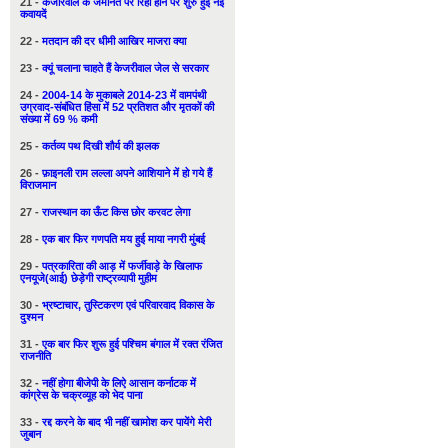
21 -
केजरिवाल के जमानत पर रिहा होने पर शुरु हुई नई
कवायदें
22 -
मतदान की दर धीमी आखिर माजरा क्या
23 -
क्यूं चलाना चाहते हैं केजरीवाल जेल से सरकार
24 -
2004-14 के मुकाबले 2014-23 में वामपंथी
उग्रवाद-संबंधित हिंसा में 52 प्रतिशत और मृतकों की
संख्या में 69 % कमी
25 -
कर्तव्य पथ दिखी शौर्य की झलक
26 -
फ़ाइनली राम लल्ला अपने आशियाने में हो गये हैं
विराजमान
27 -
राजस्थान का ऊँट किस छोर करवट लेगा
28 -
एक बार फिर गणपति मय हुई माया नगरी मुंबई
29 -
पत्रकारिता की आड़ में फर्जीवाड़े के खिलाफ
एनयूजे(आई) छेड़ेगी राष्ट्रव्यापी मुहीम
30 -
भ्रष्टाचार, तुस्टिकरण एवं परिवारवाद विकास के
दुश्मन
31 -
एक बार फिर शुरू हुई पश्चिम बंगाल में रक्त रंजित
राजनीति
32 -
नहीं होगा बीजेपी के लिऐ आसान कर्नाटक में
कांग्रेस के चक्रव्यूह को भेद पाना
33 -
रद्द करने के बाद भी नहीं खामोश कर पायेंगे मेरी
जुबान