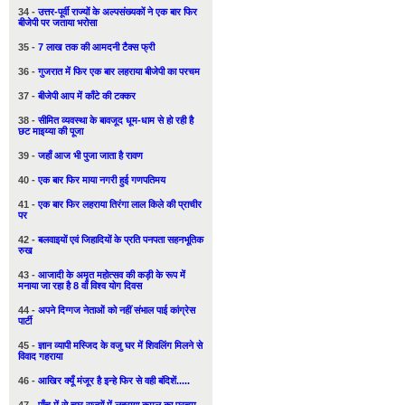
34 -
उत्तर-पूर्वी राज्यों के अल्पसंख्यकों ने एक बार फिर
बीजेपी पर जताया भरोसा
35 -
7 लाख तक की आमदनी टैक्स फ्री
36 -
गुजरात में फिर एक बार लहराया बीजेपी का परचम
37 -
बीजेपी आप में काँटे की टक्कर
38 -
सीमित व्यवस्था के बावजूद धूम-धाम से हो रही है
छट माइय्या की पूजा
39 -
जहाँ आज भी पुजा जाता है रावण
40 -
एक बार फिर माया नगरी हुई गणपतिमय
41 -
एक बार फिर लहराया तिरंगा लाल किले की प्राचीर
पर
42 -
बलवाइयों एवं जिहादियों के प्रति पनपता सहनभूतिक
रुख
43 -
आजादी के अमृत महोत्सव की कड़ी के रूप में
मनाया जा रहा है 8 वाँ विश्व योग दिवस
44 -
अपने दिग्गज नेताओं को नहीं संभाल पाई कांग्रेस
पार्टी
45 -
ज्ञान व्यापी मस्जिद के वजु घर में शिवलिंग मिलने से
विवाद गहराया
46 -
आखिर क्यूँ मंजूर है इन्हे फिर से वही बंदिशें.....