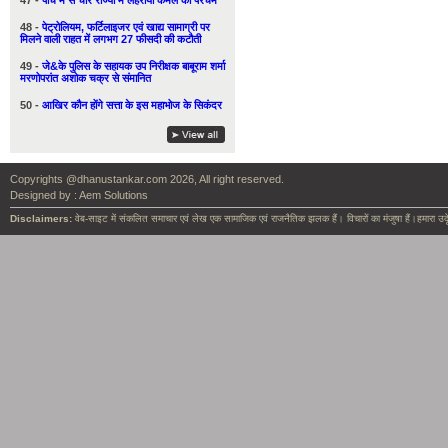
47 -
पाँच में से चार राज्यों में लहराया कमल का परचम
48 -
पेट्रोलियम, फर्टिलाइजर एवं खाद्य सामाग्री पर
मिलने वाली राहत में लगभग 27 फीसदी की कटौती
49 -
जे&के पुलिस के सहायक उप निरीक्षक बाबूराम शर्मा
मरणोपरांत अशोक चक्र से संमानित
50 -
आखिर कौन होंगे सत्ता के इस महाभोज के सिकंदर
Copyrights @dhanustankar.com 2026, All right reserved.
Designed by :
Aem Solutions
Disclaimers:
वेब-साइट में संकलित समाचार एवं लेख एक सामाजिक एवं राजनैतिक झलक हैं। विचारों का मंजुषा हैं।हमारा उदृ