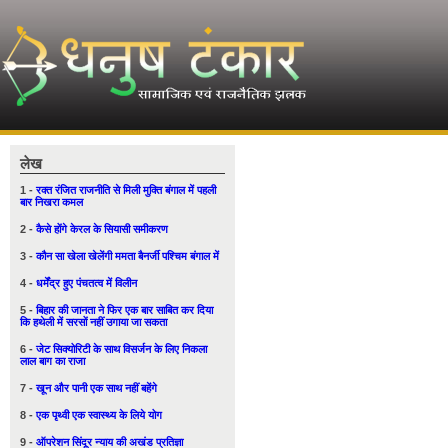
लेख
1 -
रक्त रंजित राजनीति से मिली मुक्ति बंगाल में पहली
बार निखरा कमल
2 -
कैसे होंगे केरल के सियासी समीकरण
3 -
कौन सा खेला खेलेंगी ममता बैनर्जी पश्चिम बंगाल में
4 -
धर्मेंद्र हुए पंचतत्व में विलीन
5 -
बिहार की जानता ने फिर एक बार साबित कर दिया
कि हथेली में सरसों नहीं उगाया जा सकता
6 -
जेट सिक्योरिटी के साथ विसर्जन के लिए निकला
लाल बाग का राजा
7 -
खून और पानी एक साथ नहीं बहेंगे
8 -
एक पृथ्वी एक स्वास्थ्य के लिये योग
9 -
ऑपरेशन सिंदूर न्याय की अखंड प्रतिज्ञा