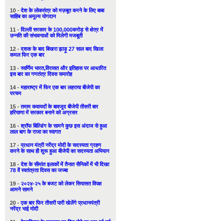
10 -
देश के लोकतंत्र को मज़बूत करने के लिए बाबा
साहिब का अमूल्य योगदान
11 -
दिल्ली सरकार के 100,000करोड़ से क्षेत्र में
उन्नति की संभावनाओं को मिलेगी मजबूती
12 -
दशक के बाद बिखरा झाड़ू 27 साल बाद खिला
कमल फिर एक बार
13 -
स्वर्णिम भारत,विरासत और इतिहास पर आधारित
इस बार का गणतंत्र दिवस समारोह
14 -
महाराष्ट्र में फिर एक बार लहराया बीजेपी का
परचम
15 -
तमाम कवायदों के बावजूद बीजेपी तीसरी बार
हरियाणा में सरकार बनाने को अग्रसर
16 -
श्रॉफ बिल्डिंग के सामने कुछ इस अंदाज से हुआ
लाल बाग के राजा का स्वागत
17 -
प्रधान मंत्री नरेंद्र मोदी के सदस्यता ग्रहण
करने के साथ ही शुरू हुआ बीजेपी का सदस्यता अभियान
18 -
देश के सीमांत इलाकों में तैनात सैनिकों में भी दिखा
78 वें स्वतंत्रता दिवस का जज्बा
19 -
२०२४-२५ के बजट को लेकर सियासत विपक्ष
आमने सामने
20 -
एक बार फिर तीसरी पारी खेलेंगे प्रधानमंत्री
नरेंद्र भाई मोदी