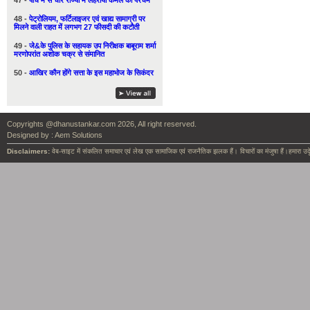
47 -
पाँच में से चार राज्यों में लहराया कमल का परचम
48 -
पेट्रोलियम, फर्टिलाइजर एवं खाद्य सामाग्री पर
मिलने वाली राहत में लगभग 27 फीसदी की कटौती
49 -
जे&के पुलिस के सहायक उप निरीक्षक बाबूराम शर्मा
मरणोपरांत अशोक चक्र से संमानित
50 -
आखिर कौन होंगे सत्ता के इस महाभोज के सिकंदर
Copyrights @dhanustankar.com 2026, All right reserved.
Designed by :
Aem Solutions
Disclaimers:
वेब-साइट में संकलित समाचार एवं लेख एक सामाजिक एवं राजनैतिक झलक हैं। विचारों का मंजुषा हैं।हमारा उदृ