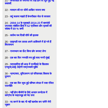
21 -
केजरिवाल के जमानत पर रिहा होने पर शुरु हुई नई
कवायदें
22 -
मतदान की दर धीमी आखिर माजरा क्या
23 -
क्यूं चलाना चाहते हैं केजरीवाल जेल से सरकार
24 -
2004-14 के मुकाबले 2014-23 में वामपंथी
उग्रवाद-संबंधित हिंसा में 52 प्रतिशत और मृतकों की
संख्या में 69 % कमी
25 -
कर्तव्य पथ दिखी शौर्य की झलक
26 -
फ़ाइनली राम लल्ला अपने आशियाने में हो गये हैं
विराजमान
27 -
राजस्थान का ऊँट किस छोर करवट लेगा
28 -
एक बार फिर गणपति मय हुई माया नगरी मुंबई
29 -
पत्रकारिता की आड़ में फर्जीवाड़े के खिलाफ
एनयूजे(आई) छेड़ेगी राष्ट्रव्यापी मुहीम
30 -
भ्रष्टाचार, तुस्टिकरण एवं परिवारवाद विकास के
दुश्मन
31 -
एक बार फिर शुरू हुई पश्चिम बंगाल में रक्त रंजित
राजनीति
32 -
नहीं होगा बीजेपी के लिऐ आसान कर्नाटक में
कांग्रेस के चक्रव्यूह को भेद पाना
33 -
रद्द करने के बाद भी नहीं खामोश कर पायेंगे मेरी
जुबान