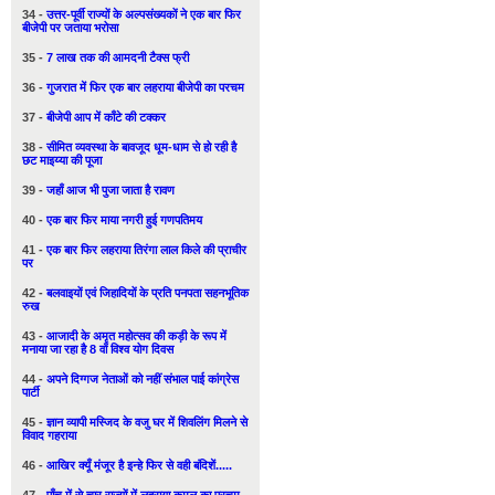
34 -
उत्तर-पूर्वी राज्यों के अल्पसंख्यकों ने एक बार फिर
बीजेपी पर जताया भरोसा
35 -
7 लाख तक की आमदनी टैक्स फ्री
36 -
गुजरात में फिर एक बार लहराया बीजेपी का परचम
37 -
बीजेपी आप में काँटे की टक्कर
38 -
सीमित व्यवस्था के बावजूद धूम-धाम से हो रही है
छट माइय्या की पूजा
39 -
जहाँ आज भी पुजा जाता है रावण
40 -
एक बार फिर माया नगरी हुई गणपतिमय
41 -
एक बार फिर लहराया तिरंगा लाल किले की प्राचीर
पर
42 -
बलवाइयों एवं जिहादियों के प्रति पनपता सहनभूतिक
रुख
43 -
आजादी के अमृत महोत्सव की कड़ी के रूप में
मनाया जा रहा है 8 वाँ विश्व योग दिवस
44 -
अपने दिग्गज नेताओं को नहीं संभाल पाई कांग्रेस
पार्टी
45 -
ज्ञान व्यापी मस्जिद के वजु घर में शिवलिंग मिलने से
विवाद गहराया
46 -
आखिर क्यूँ मंजूर है इन्हे फिर से वही बंदिशें.....