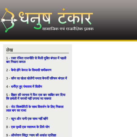
लेख
1 -
रक्त रंजित राजनीति से मिली मुक्ति बंगाल में पहली
बार निखरा कमल
2 -
कैसे होंगे केरल के सियासी समीकरण
3 -
कौन सा खेला खेलेंगी ममता बैनर्जी पश्चिम बंगाल में
4 -
धर्मेंद्र हुए पंचतत्व में विलीन
5 -
बिहार की जानता ने फिर एक बार साबित कर दिया
कि हथेली में सरसों नहीं उगाया जा सकता
6 -
जेट सिक्योरिटी के साथ विसर्जन के लिए निकला
लाल बाग का राजा
7 -
खून और पानी एक साथ नहीं बहेंगे
8 -
एक पृथ्वी एक स्वास्थ्य के लिये योग
9 -
ऑपरेशन सिंदूर न्याय की अखंड प्रतिज्ञा