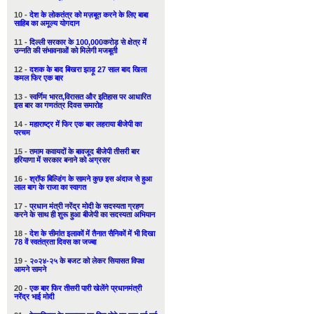
10 -
देश के लोकतंत्र को मज़बूत करने के लिए बाबा
साहिब का अमूल्य योगदान
11 -
दिल्ली सरकार के 100,000करोड़ से क्षेत्र में
उन्नति की संभावनाओं को मिलेगी मजबूती
12 -
दशक के बाद बिखरा झाड़ू 27 साल बाद खिला
कमल फिर एक बार
13 -
स्वर्णिम भारत,विरासत और इतिहास पर आधारित
इस बार का गणतंत्र दिवस समारोह
14 -
महाराष्ट्र में फिर एक बार लहराया बीजेपी का
परचम
15 -
तमाम कवायदों के बावजूद बीजेपी तीसरी बार
हरियाणा में सरकार बनाने को अग्रसर
16 -
श्रॉफ बिल्डिंग के सामने कुछ इस अंदाज से हुआ
लाल बाग के राजा का स्वागत
17 -
प्रधान मंत्री नरेंद्र मोदी के सदस्यता ग्रहण
करने के साथ ही शुरू हुआ बीजेपी का सदस्यता अभियान
18 -
देश के सीमांत इलाकों में तैनात सैनिकों में भी दिखा
78 वें स्वतंत्रता दिवस का जज्बा
19 -
२०२४-२५ के बजट को लेकर सियासत विपक्ष
आमने सामने
20 -
एक बार फिर तीसरी पारी खेलेंगे प्रधानमंत्री
नरेंद्र भाई मोदी